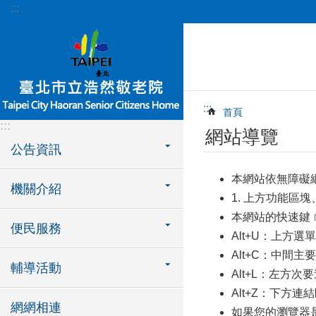
:::
跳到主要內容區塊
:::
首頁
:::
網站導覽
公告資訊
本網站依無障礙
機關介紹
1. 上方功能區塊
本網站的快速鍵﹝A
便民服務
Alt+U：上方
Alt+C：中間
輔導活動
Alt+L：左方
Alt+Z：下方連
網網相連
如果您的瀏覽器是Fi