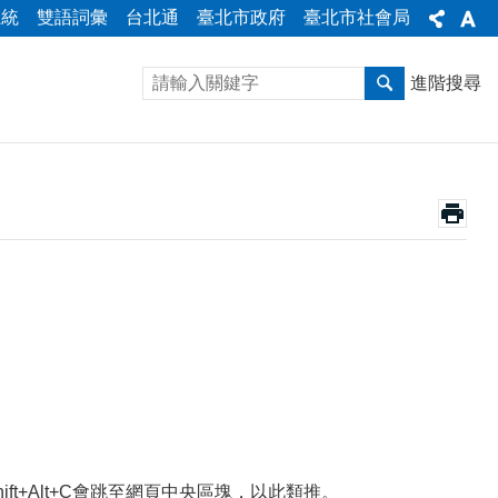
系統
雙語詞彙
台北通
臺北市政府
臺北市社會局
進階搜尋
Shift+Alt+C會跳至網頁中央區塊，以此類推。