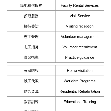
場地租借服務
Facility Rental Services
參觀服務
Visit Service
接待參訪
Visiting reception
志工管理
Volunteer management
志工招募
Volunteer recruitment
實習指導
Practice guidance
家庭訪視
Home Visitation
以工代賑
Workfare Programs
結合資源
Residential Rehabilitation
教育訓練
Educational Training