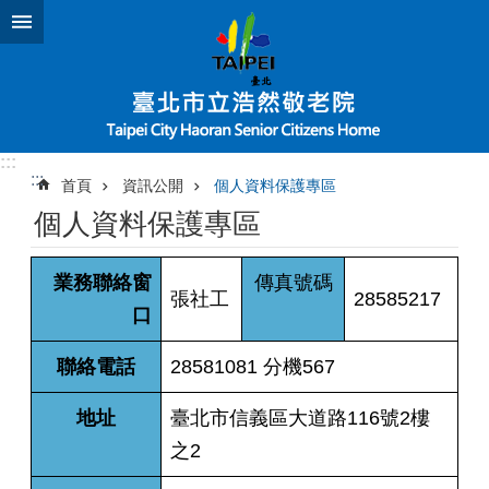
跳到主要內容區塊
:::
:::
首頁
資訊公開
個人資料保護專區
個人資料保護專區
業務聯絡窗
傳真號碼
張社工
28585217
口
聯絡電話
28581081 分機567
地址
臺北市信義區大道路116號2樓
之2