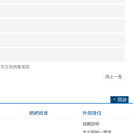
北市立浩然敬老院
回上一頁
開啟
網網相連
外捐徵信
捐贈說明
支出明細一覽表