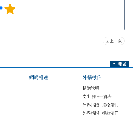
回上一頁
開啟
網網相連
外捐徵信
捐贈說明
支出明細一覽表
外界捐贈─捐物清冊
外界捐贈─捐款清冊