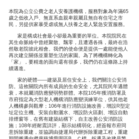
本院為公立公費之老人安養護機構，服務對象為年滿65
歲之低收入戶、無直系血親卑親屬且無自有住宅之市
民，另提供家暴受虐或無人扶養之老人緊急安置服務。
家是構成社會最小卻最為重要的單位。本院院民在
其生命脈絡中曾經聚散、飄零，且遭遇各殊，最終在浩
然敬老院彼此相會。我們的使命便是提供一處能使他人
再次建立關係並重塑生活的家園。為了將機構轉化為
「家」，要精進的面向還有很多，我們仍在這條路上持
續邁進。
家的硬體——建築及居住安全上，我們關注公安消
防。這攸關院內所有成員的生命安全，尤其院民年邁體
衰，本就屬消防應變弱勢群體。本院105年獲消防署及
市府指定為大型老人機構消防應變演練單位，供其他老
人機構參與觀摩；106年進行消防設施改善，增設R型定
址定位主機、安裝自動灑水、增設防火區劃、增設自動
排煙窗等，在舊有建築結構下，自主改善公安消防設
施；108年經耐震詳評，顯示結構弱化，經簽報市府同
意拆除重建，並協調由捷運局代辦拆除重建工程，重建
期間搬遷中繼廣慈博愛園區B、Ｃ標。拆遷及改建是繁