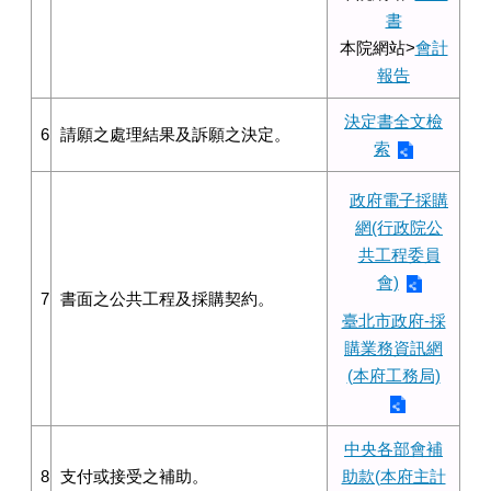
書
本院網站>
會計
報告
決定書全文檢
6
請願之處理結果及訴願之決定。
索
政府電子採購
網(行政院公
共工程委員
會)
7
書面之公共工程及採購契約。
臺北市政府-採
購業務資訊網
(本府工務局)
中央各部會補
8
支付或接受之補助。
助款(本府主計