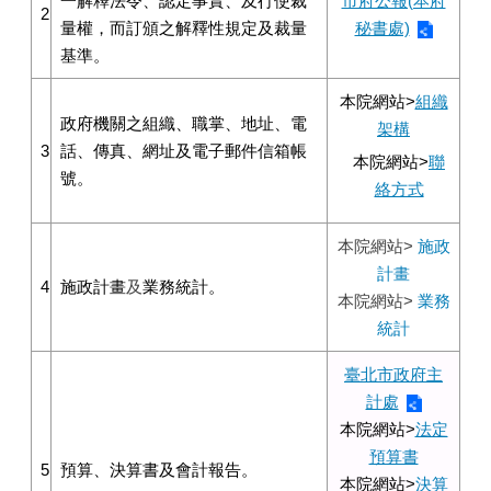
一解釋法令、認定事實、及行使裁
市府公報(本府
2
量權，而訂頒之解釋性規定及裁量
秘書處)
基準。
本院網站>
組織
政府機關之組織、職掌、地址、電
架構
3
話、傳真、網址及電子郵件信箱帳
本院網站>
聯
號。
絡方式
本院網站>
施政
計畫
4
施政計畫
及
業務統計。
本院網站>
業務
統計
臺北市政府主
計處
本院網站>
法定
預算書
5
預算、決算書及會計報告。
本院網站>
決算