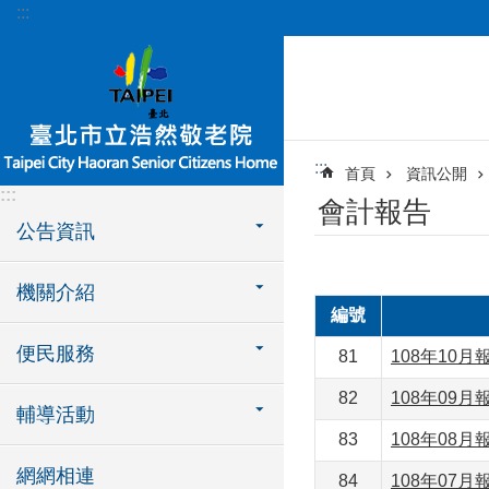
:::
跳到主要內容區塊
:::
首頁
資訊公開
:::
會計報告
公告資訊
機關介紹
編號
便民服務
81
108年10月
82
108年09月
輔導活動
83
108年08月
網網相連
84
108年07月