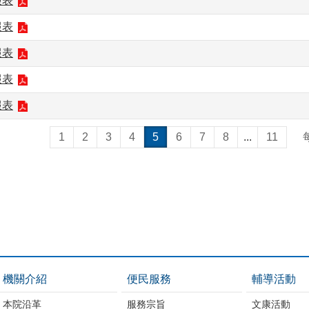
報表
報表
報表
報表
報表
1
2
3
4
5
6
7
8
...
11
機關介紹
便民服務
輔導活動
本院沿革
服務宗旨
文康活動