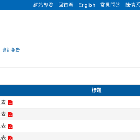
網站導覽
回首頁
常見問答
陳情
English
會計報告
標題
報表
報表
報表
報表