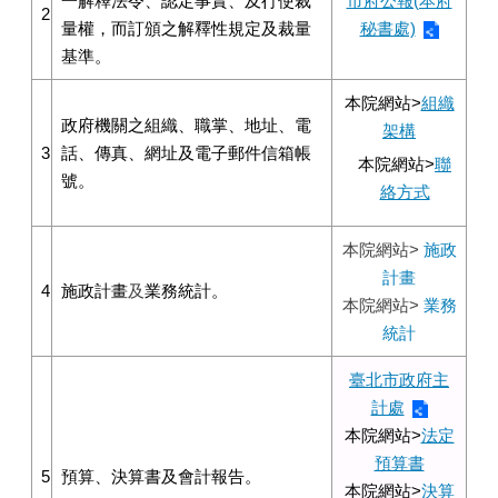
一解釋法令、認定事實、及行使裁
市府公報(本府
2
量權，而訂頒之解釋性規定及裁量
秘書處)
基準。
本院網站>
組織
政府機關之組織、職掌、地址、電
架構
3
話、傳真、網址及電子郵件信箱帳
本院網站>
聯
號。
絡方式
本院網站>
施政
計畫
4
施政計畫
及
業務統計。
本院網站>
業務
統計
臺北市政府主
計處
本院網站>
法定
預算書
5
預算、決算書及會計報告。
本院網站>
決算