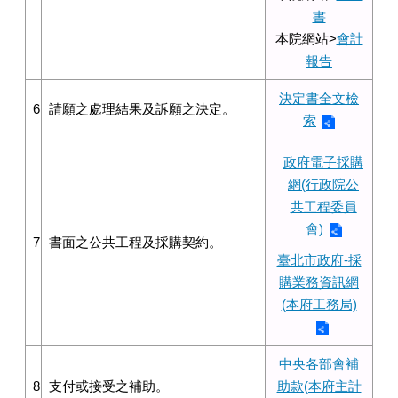
書
本院網站>
會計
報告
決定書全文檢
6
請願之處理結果及訴願之決定。
索
政府電子採購
網(行政院公
共工程委員
會)
7
書面之公共工程及採購契約。
臺北市政府-採
購業務資訊網
(本府工務局)
中央各部會補
8
支付或接受之補助。
助款(本府主計