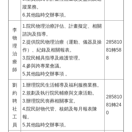
蹤業務。
6.其他臨時交辦事項。
1.院民物理治療評估、計畫擬定、相關
李
諮詢及指導。
物
2.提供院民物理治療（運動、儀器及操
285810
理
作）、紀錄及相關報表。
81轉58
治
3.院民輔具指導及維護管理。
8
療
4.參與跨專業會議。
師
5.其他臨時交辦事項 。
劉
1.辦理院民生活輔導及福利服務業務。
約
2.規劃及執行院民輔療與文康活動。
285810
聘
3.辦理院民喪葬相關事宜。
81轉24
社
4.院民財物代管、核銷及每月報表陳
0
工
報。
員
5.其他臨時交辦事項。