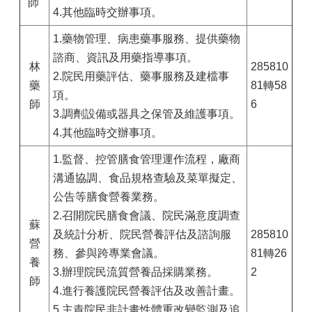
師
4.其他臨時交辦事項。
1.藥物管理、病患藥事服務、提供藥物
諮商、資訊及用藥指導事項。
林
285810
2.院民用藥評估、藥事服務及建檔事
藥
81轉58
項。
師
6
3.調劑設備或器具之保管及維護事項。
4.其他臨時交辦事項。
1.監督、控管膳食管理運作流程，廠商
溝通協調、食品規格查驗及菜單擬定、
公告等膳食營養業務。
2.召開院民膳食會議、院民滿意度調查
蘇
及統計分析、院民營養評估及諮詢服
285810
營
務、參與跨專業會議。
81轉26
養
3.辦理院民流質營養品採購業務。
2
師
4.進行養護院民營養評估及改善計畫。
5.主責院民非計畫性體重改變監測及追