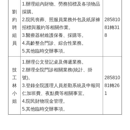
1.辦理組內財物、勞務招標及各項物品
劉
採購。
約
2.院民喪葬、照服員業務外包及紙尿褲
285810
聘
招標與履約等相關作業。
81轉31
組
3.醫療器材維護保養、採購等。
8
員
4.高齡整合門診、綜合性業務。
5.其他臨時交辦事項。
1.辦理公文登記桌及傳遞業務。
技
2.辦理全院門診相關業務(統計、掛
工
號)。
285810
林
3.登錄全院護理人員差勤系統及申報同
81轉26
小
仁加班費、夜點費等相關事宜。
1
姐
4.院民財物現金管理。
5.其他臨時交辦事項。