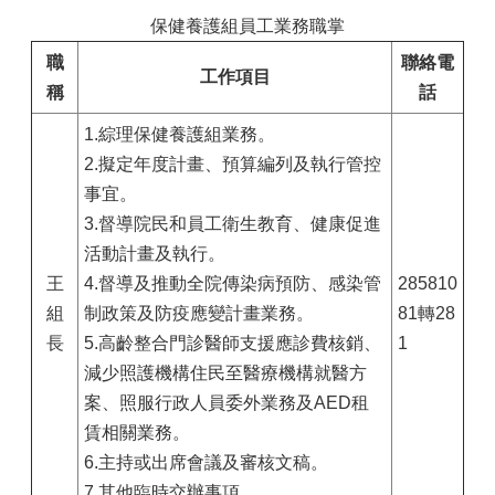
保健養護組員工業務職掌
職
聯絡電
工作
項目
稱
話
1.綜理保健養護組業務。
2.擬定年度計畫、預算編列及執行管控
事宜。
3.督導院民和員工衛生教育、健康促進
活動計畫及執行。
王
4.督導及推動全院傳染病預防、感染管
285810
組
制政策及防疫應變計畫業務。
81轉28
長
5.高齡整合門診醫師支援應診費核銷、
1
減少照護機構住民至醫療機構就醫方
案、照服行政人員委外業務及AED租
賃相關業務。
6.主持或出席會議及審核文稿。
7.其他臨時交辦事項。