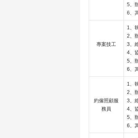
5、
6、
1、
2、
專案技工
3、
4、
5、
6、
1、
2、
約僱照顧服
3、
務員
4、
5、
6、