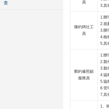
員
查
3.
1.
2.
陳約聘社工
3.
員
4.
5.
1.
2.
3.
鄭約僱照顧
4.
服務員
5.
6.
7.
1、