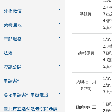
1.
2.
外捐徵信
洪組長
3.
4.
榮譽園地
5.
志願服務
1.
2.
法規
姚輔導員
3.
4.
資訊公開
5.
1.
申請案件
約聘社工員
2.
(待補)
3.
各項申請案件申辦進度
1.
陳約聘社工
臺北市立浩然敬老院問卷調
2.