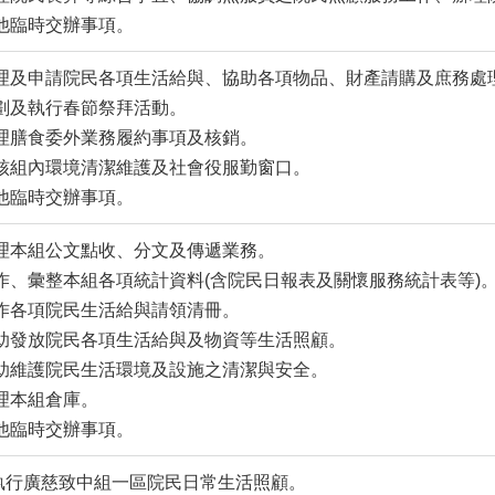
其他臨時交辦事項。
辦理及申請院民各項生活給與、協助各項物品、財產請購及庶務處
規劃及執行春節祭拜活動。
辦理膳食委外業務履約事項及核銷。
檢核組內環境清潔維護及社會役服勤窗口。
其他臨時交辦事項。
辦理本組公文點收、分文及傳遞業務。
製作、彙整本組各項統計資料(含院民日報表及關懷服務統計表等)
製作各項院民生活給與請領清冊。
協助發放院民各項生活給與及物資等生活照顧。
協助維護院民生活環境及設施之清潔與安全。
管理本組倉庫。
其他臨時交辦事項。
執行廣慈致中組一區院民日常生活照顧。