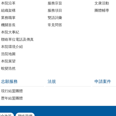
本院沿革
服務宗旨
文康活動
組織架構
服務項目
團體輔導
業務職掌
雙語詞彙
機關首長
常見問答
本院大事紀
聯絡單位電話及傳真
本院環境介紹
浩院地圖
本院展望
蛻變浩然
志願服務
法規
申請案件
現行結盟團體
歷年結盟團體
安全政策
聯絡我們