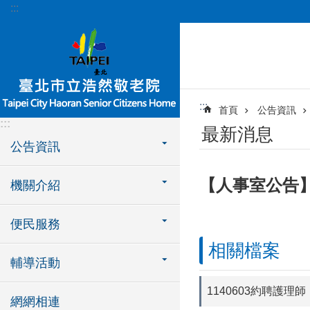
:::
跳到主要內容區塊
:::
首頁
公告資訊
:::
最新消息
公告資訊
【人事室公告
機關介紹
便民服務
相關檔案
輔導活動
1140603約聘護
網網相連