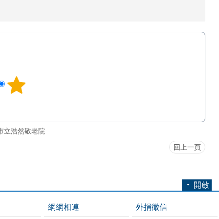
市立浩然敬老院
回上一頁
開啟
網網相連
外捐徵信