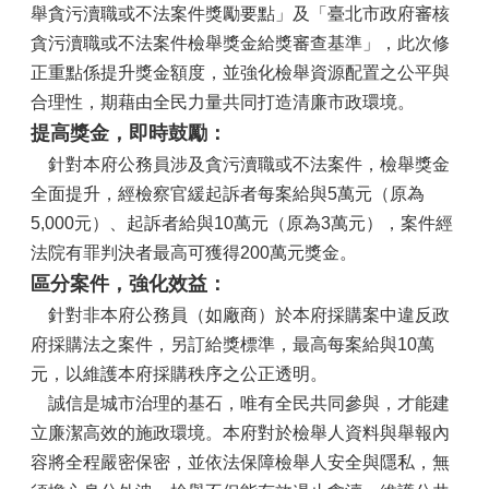
舉貪污瀆職或不法案件獎勵要點」及「臺北市政府審核
貪污瀆職或不法案件檢舉獎金給獎審查基準」，此次修
正重點係提升獎金額度，並強化檢舉資源配置之公平與
合理性，期藉由全民力量共同打造清廉市政環境。
提高獎金，即時鼓勵：
針對本府公務員涉及貪污瀆職或不法案件，檢舉獎金
全面提升，經檢察官緩起訴者每案給與5萬元（原為
5,000元）、起訴者給與10萬元（原為3萬元），案件經
法院有罪判決者最高可獲得200萬元獎金。
區分案件，強化效益：
針對非本府公務員（如廠商）於本府採購案中違反政
府採購法之案件，另訂給獎標準，最高每案給與10萬
元，以維護本府採購秩序之公正透明。
誠信是城市治理的基石，唯有全民共同參與，才能建
立廉潔高效的施政環境。本府對於檢舉人資料與舉報內
容將全程嚴密保密，並依法保障檢舉人安全與隱私，無