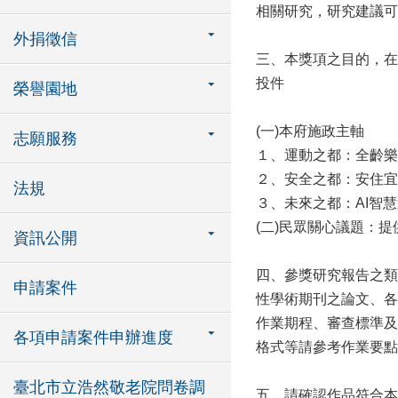
相關研究，研究建議可
外捐徵信
三、本獎項之目的，在
投件
榮譽園地
(一)本府施政主軸
志願服務
１、運動之都：全齡樂
２、安全之都：安住宜
法規
３、未來之都：AI智
(二)民眾關心議題：
資訊公開
四、參獎研究報告之類
申請案件
性學術期刊之論文、各
作業期程、審查標準及
各項申請案件申辦進度
格式等請參考作業要點
臺北市立浩然敬老院問卷調
五、請確認作品符合本