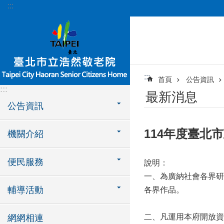
:::
跳到主要內容區塊
:::
首頁
公告資訊
:::
最新消息
公告資訊
114年度臺北
機關介紹
便民服務
說明：
一、為廣納社會各界研
輔導活動
各界作品。
二、凡運用本府開放資
網網相連