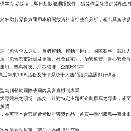
供本府 參採者，即日起歡迎踴躍投件，獲獎作品除提供獎勵金
於鼓勵各界多方運用本府開放資料進行整合分析，產出具施政參
運（包含全民運動、長者運動、運動平權）、國際賽事、競技人
居（包含都市計畫及更新、社會住宅）、治安道安、身心安全等
慧運用、普惠科技、淨零碳排、企業ESG等。
提供近年來1999話務及陳情系統十大熱門諮詢議題排行供參。
型為刊登於國際或國內具審查機制專業
大專院校之碩博士論文、針對特定主題所企劃撰寫之專書，或至
參獎
，亦可至本會官網參考歷年獲獎作品（首頁—熱門服務—臺北市
案作業要點規定，諸如：為維持研究新