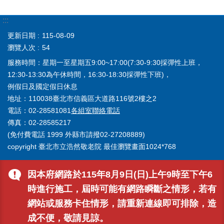
:::
更新日期
115-08-09
瀏覽人次
54
服務時間：星期一至星期五9:00~17:00(7:30-9:30採彈性上班，
12:30-13:30為午休時間，16:30-18:30採彈性下班)，
例假日及國定假日休息
地址：110038臺北市信義區大道路116號2樓之2
電話：02-28581081
各組室聯絡電話
傳真：02-28585217
(免付費電話 1999 外縣市請撥02-27208889)
copyright 臺北市立浩然敬老院 最佳瀏覽畫面1024*768
因本府網路於115年8月9日(日)上午9時至下午6
時進行施工，屆時可能有網路瞬斷之情形，若有
網站或服務卡住情形，請重新連線即可排除，造
成不便，敬請見諒。