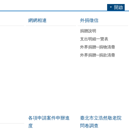
開啟
網網相連
外捐徵信
捐贈說明
支出明細一覽表
外界捐贈─捐物清冊
外界捐贈─捐款清冊
各項申請案件申辦進
臺北市立浩然敬老院
度
問卷調查