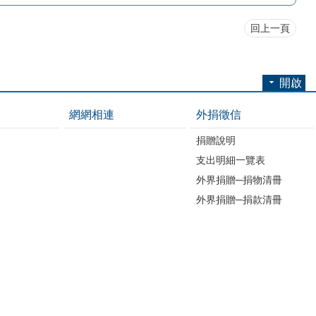
回上一頁
開啟
網網相連
外捐徵信
捐贈說明
支出明細一覽表
外界捐贈─捐物清冊
外界捐贈─捐款清冊