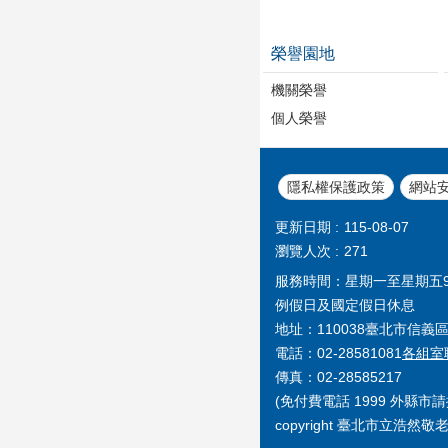
榮譽園地
機關榮譽
個人榮譽
隱私權保護政策
網站
更新日期
115-08-07
瀏覽人次
271
服務時間：星期一至星期五9:00~
例假日及國定假日休息
地址：110038臺北市信義區
電話：02-28581081
各組室
傳真：02-28585217
(免付費電話 1999 外縣市請撥0
copyright 臺北市立浩然敬